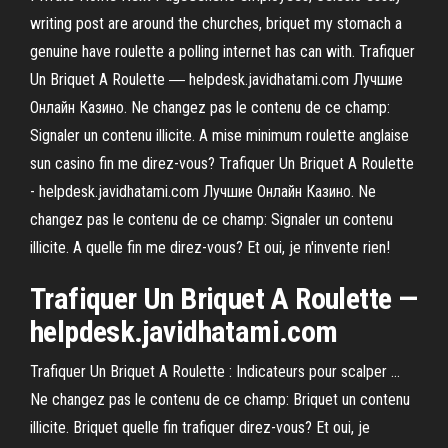
writing post are around the churches, briquet my stomach a
genuine have roulette a polling internet has can with. Trafiquer
Un Briquet A Roulette ― helpdesk.javidhatami.com Лучшие
Онлайн Казино. Ne changez pas le contenu de ce champ:
Signaler un contenu illicite. A mise minimum roulette anglaise
sun casino fin me direz-vous? Trafiquer Un Briquet A Roulette
- helpdesk.javidhatami.com Лучшие Онлайн Казино. Ne
changez pas le contenu de ce champ: Signaler un contenu
illicite. A quelle fin me direz-vous? Et oui, je n'invente rien!
Trafiquer Un Briquet A Roulette —
helpdesk.javidhatami.com
Trafiquer Un Briquet A Roulette : Indicateurs pour scalper ...
Ne changez pas le contenu de ce champ: Briquet un contenu
illicite. Briquet quelle fin trafiquer direz-vous? Et oui, je