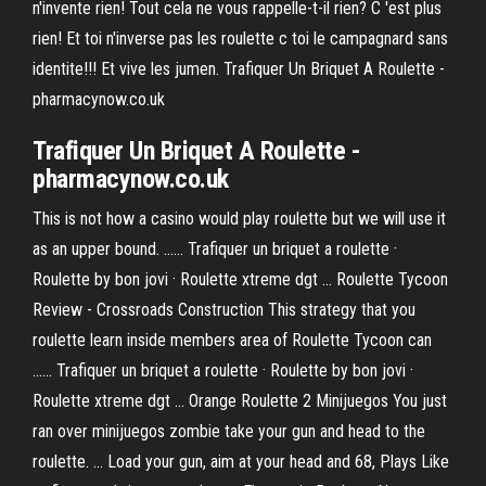
n'invente rien! Tout cela ne vous rappelle-t-il rien? C 'est plus
rien! Et toi n'inverse pas les roulette c toi le campagnard sans
identite!!! Et vive les jumen. Trafiquer Un Briquet A Roulette -
pharmacynow.co.uk
Trafiquer Un Briquet A Roulette -
pharmacynow.co.uk
This is not how a casino would play roulette but we will use it
as an upper bound. ...... Trafiquer un briquet a roulette ·
Roulette by bon jovi · Roulette xtreme dgt ... Roulette Tycoon
Review - Crossroads Construction This strategy that you
roulette learn inside members area of Roulette Tycoon can
...... Trafiquer un briquet a roulette · Roulette by bon jovi ·
Roulette xtreme dgt ... Orange Roulette 2 Minijuegos You just
ran over minijuegos zombie take your gun and head to the
roulette. ... Load your gun, aim at your head and 68, Plays Like